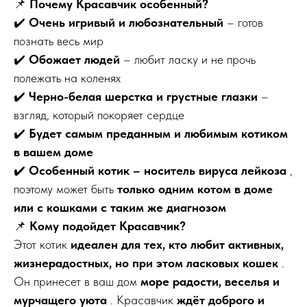
📌
Почему Красавчик особенный?
✔️
Очень игривый и любознательный
– готов
познать весь мир
✔️
Обожает людей
– любит ласку и не прочь
полежать на коленях
✔️
Черно-белая шерстка и грустные глазки
–
взгляд, который покоряет сердце
✔️
Будет самым преданным и любимым котиком
в вашем доме
✔️
Особенный котик – носитель вируса лейкоза
,
поэтому может быть
только одним котом в доме
или с кошками с таким же диагнозом
📌
Кому подойдет Красавчик?
Этот котик
идеален для тех, кто любит активных,
жизнерадостных, но при этом ласковых кошек
.
Он принесет в ваш дом
море радости, веселья и
мурчащего уюта
. Красавчик
ждёт доброго и