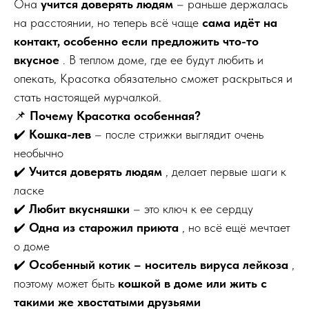
Она
учится доверять людям
– раньше держалась
на расстоянии, но теперь всё чаще
сама идёт на
контакт, особенно если предложить что-то
вкусное
. В теплом доме, где ее будут любить и
опекать, Красотка обязательно сможет раскрыться и
стать настоящей мурчалкой.
📌
Почему Красотка особенная?
✔️
Кошка-лев
– после стрижки выглядит очень
необычно
✔️
Учится доверять людям
, делает первые шаги к
ласке
✔️
Любит вкусняшки
– это ключ к ее сердцу
✔️
Одна из старожил приюта
, но всё ещё мечтает
о доме
✔️
Особенный котик – носитель вируса лейкоза
,
поэтому может быть
кошкой в ​​доме или жить с
такими же хвостатыми друзьями