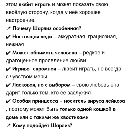
любит играть
этом
и может показать свою
весёлую сторону, когда у неё хорошее
настроение.
Почему Шарлиз особенная?
📌
Настоящая леди
✔️
– аккуратная, грациозная,
нежная
Может обнимать человека
✔️
– редкое и
драгоценное проявление любви
Игриво- скромная
✔️
– любит играть, но всегда
с чувством меры
Ласковая, но с выбором
✔️
– свою любовь она
дарит только тем, кто ее заслужил
Особая принцесса – носитель вируса лейкоза
✔️
только одной кошкой в ​​
, поэтому может быть
доме или с такими же хвостиками
Кому подойдёт Шарлиз?
📌